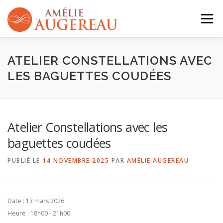
Aller
au
Menu
contenu
QUI SUIS-JE ?
ACTIVITÉS
AGENDA
ATELIER CONSTELLATIONS AVEC
LES BAGUETTES COUDÉES
CONTACT
Atelier Constellations avec les
baguettes coudées
PUBLIÉ LE
14 NOVEMBRE 2025
PAR
AMÉLIE AUGEREAU
Date :
13 mars 2026
Heure :
18h00 - 21h00