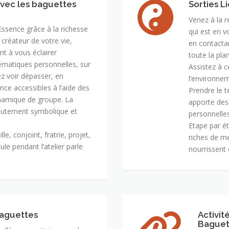
avec les baguettes
Sorties L
Venez à la 
Essence grâce à la richesse
qui est en v
 créateur de votre vie,
en contactan
ant à vous éclairer
toute la pla
matiques personnelles, sur
Assistez à c
z voir dépasser, en
l’environne
ce accessibles à l’aide des
Prendre le 
dynamique de groupe. La
apporte des
hautement symbolique et
personnelles
Etape par ét
e, conjoint, fratrie, projet,
riches de m
oule pendant l’atelier parle
nourrissent 
Baguettes
Activit
Baguet