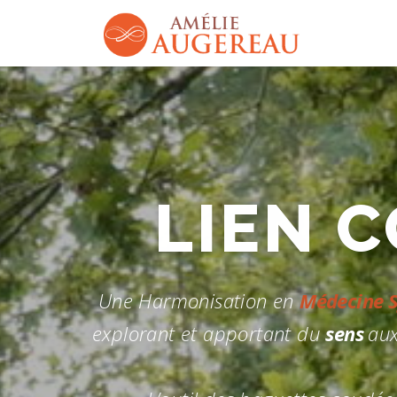
Aller
au
contenu
CHEMIN
Une Harmonisation en
Médecine 
explorant et apportant du
sens
aux