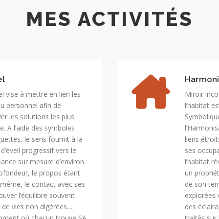
MES ACTIVITÉS
el
Harmonis
 vise à mettre en lien les
Miroir inc
cu personnel afin de
l’habitat 
r les solutions les plus
Symbolique
e. A l’aide des symboles
l’Harmonis
uettes, le sens fournit à la
liens étroi
éveil progressif vers le
ses occupa
éance sur mesure d’environ
l’habitat r
ofondeur, le propos étant
un propriét
i-même, le contact avec ses
de son terr
rouver l’équilibre souvent
explorées 
s de vies non digérées…
des éclaira
 moment où chacun trouve SA
traités su