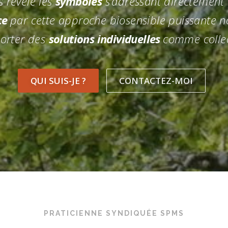
s révèle les
symboles
s’adressant directement
ce
par cette approche biosensible puissante n
orter des
solutions individuelles
comme collec
QUI SUIS-JE ?
CONTACTEZ-MOI
PRATICIENNE SYNDIQUÉE SPMS