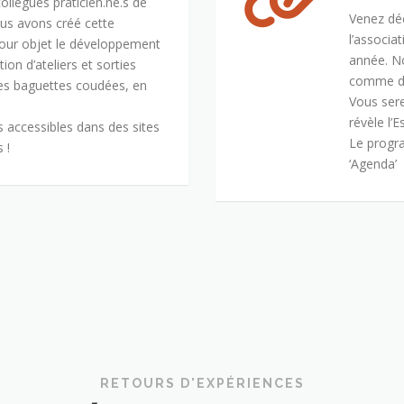
llègues praticien.ne.s de
Venez déc
us avons créé cette
l’associa
pour objet le développement
année. N
tion d’ateliers et sorties
comme de
es baguettes coudées, en
Vous sere
révèle l’E
és accessibles dans des sites
Le progr
 !
‘Agenda’
RETOURS D'EXPÉRIENCES