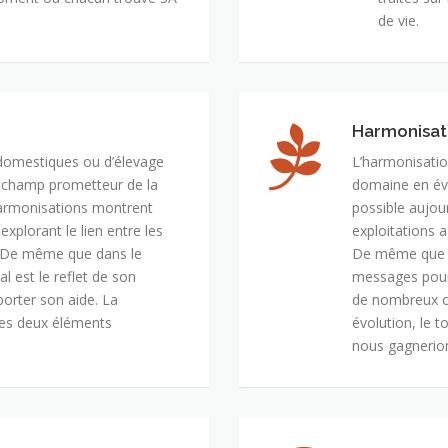
de vie.
Harmonisat
domestiques ou d’élevage
L’harmonisatio
n champ prometteur de la
domaine en évo
armonisations montrent
possible aujou
xplorant le lien entre les
exploitations a
s. De même que dans le
De même que l’
l est le reflet de son
messages pour 
porter son aide. La
de nombreux ou
les deux éléments
évolution, le t
nous gagnerion