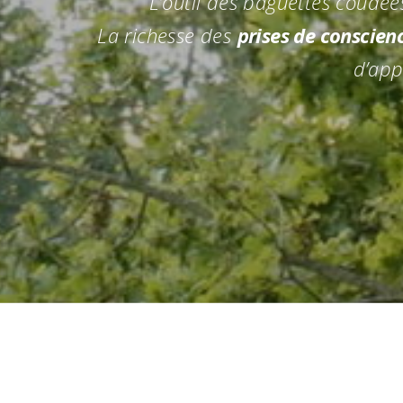
L’outil des baguettes coudée
La richesse des
prises de conscien
d’app