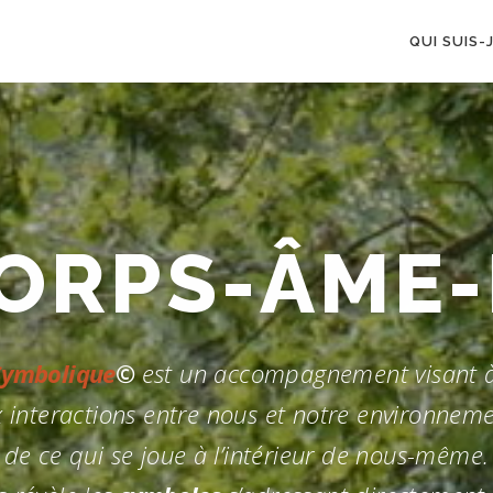
QUI SUIS-J
EMENT VERS
Symbolique
©
est un accompagnement visant à
 interactions entre nous et notre environneme
de ce qui se joue à l’intérieur de nous-même.