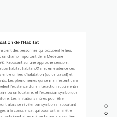
ation de l’Habitat
onscient des personnes qui occupent le lieu,
est un champ important de la Médecine
©. Reposant sur une approche sensible,
ation habitat-habitant© met en évidence ces
ts entre un lieu d’habitation (ou de travail) et
nts. Les phénomènes qui se manifestent dans
évèlent l’existence d’une interaction subtile entre
aire ou un locataire, et l’extension symbolique
itoire. Les limitations mûres pour être
vont alors se révéler par symboles, apportant
ges à la conscience, qui pourront ainsi être
r le participant et en même temps sur son lieu