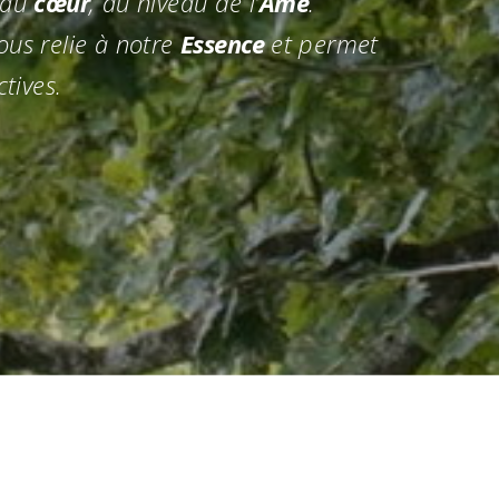
 au
cœur
, au niveau de l’
Âme
.
ous relie à notre
Essence
et permet
tives.